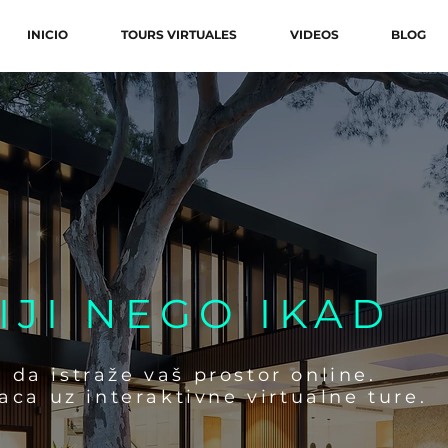
INICIO
TOURS VIRTUALES
VIDEOS
BLOG
JI NEGO IKAD
da istraže vaš prostor online.
laca uz interaktivne virtualne ture.