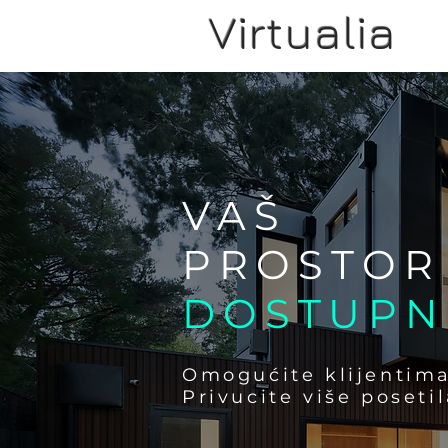
Virtualia
VAŠ
PROSTOR
DOSTUPNI
Omogućite klijentima 
Privucite više poseti