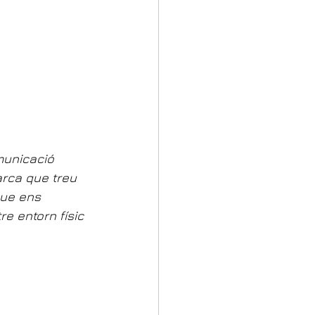
municació 
arca que treu 
que ens 
e entorn físic 