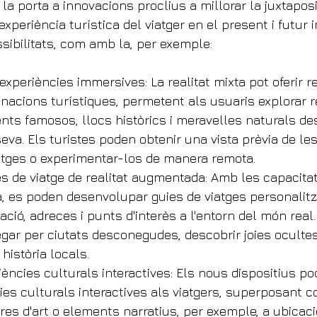
r la porta a innovacions proclius a millorar la juxtapos
i experiència turística del viatger en el present i futur
ssibilitats, com amb la, per exemple:
i experiències immersives: La realitat mixta pot oferir 
nacions turístiques, permetent als usuaris explorar r
ts famosos, llocs històrics i meravelles naturals des
eva. Els turistes poden obtenir una vista prèvia de le
atges o experimentar-los de manera remota.
es de viatge de realitat augmentada: Amb les capacitat
, es poden desenvolupar guies de viatges personalitz
ió, adreces i punts d'interès a l'entorn del món real. A
gar per ciutats desconegudes, descobrir joies ocultes
 història locals.
riències culturals interactives: Els nous dispositius pod
ies culturals interactives als viatgers, superposant c
obres d'art o elements narratius, per exemple, a ubicaci