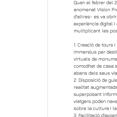
Quan el febrer del 2
anomenat Vision Pr
d'altres- es va obri
experiència digital 
multiplicant les po
1. Creació de tours 
immersius per desti
virtuals de monumen
comoditat de casa s
abans dels seus vi
2. Disposició de gui
realitat augmentada
superposant informac
viatgers poden nave
sobre la cultura i la
3. Facilitació d'expe