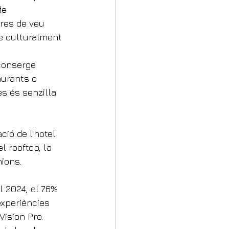
de 
dres de veu 
se culturalment 
 conserge 
aurants o 
es és senzilla 
ió de l'hotel 
l rooftop, la 
ions.
l 2024, el 76% 
xperiències 
ision Pro.