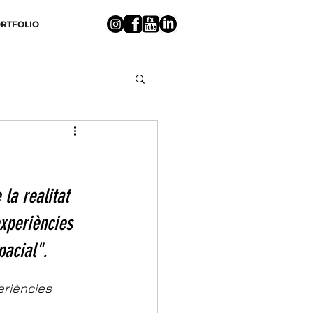
RTFOLIO
la realitat 
experiències 
acial".
eriències 