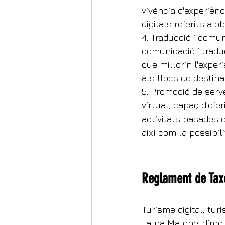
vivència d'experiènc
digitals referits a 
4. Traducció i comun
comunicació i tradu
que millorin l'exper
als llocs de destina
5. Promoció de serv
virtual, capaç d'of
activitats basades e
així com la possibil
Reglament de Ta
Turisme digital, tur
Laura Malone, direc