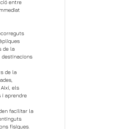
ició entre 
 immediat 
recorreguts 
èpliques 
 de la 
s destinacions 
s de la 
ades, 
ixí, els 
 i aprendre 
en facilitar la 
ontinguts 
ons físiques.