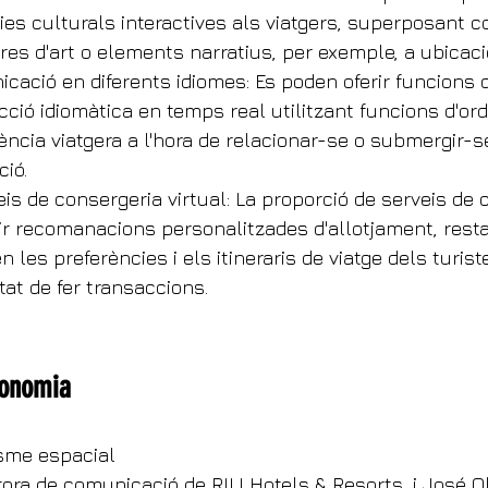
ies culturals interactives als viatgers, superposant c
obres d'art o elements narratius, per exemple, a ubicaci
icació en diferents idiomes: Es poden oferir funcions 
cció idiomàtica en temps real utilitzant funcions d'or
iència viatgera a l'hora de relacionar-se o submergir-
ció.
eis de consergeria virtual: La proporció de serveis de
erir recomanacions personalitzades d'allotjament, rest
n les preferències i els itineraris de viatge dels turist
itat de fer transaccions.
xonomia
isme espacial
tora de comunicació de RIU Hotels & Resorts, i José Ol