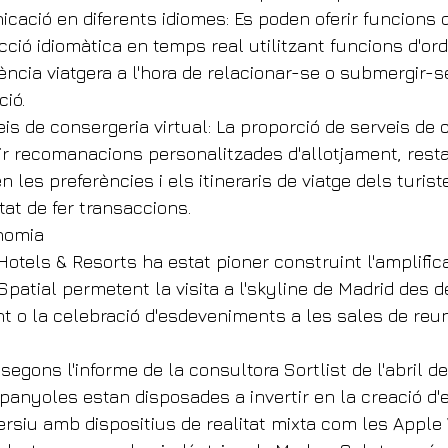
icació en diferents idiomes: Es poden oferir funcions 
cció idiomàtica en temps real utilitzant funcions d'or
iència viatgera a l'hora de relacionar-se o submergir-
ció.
eis de consergeria virtual: La proporció de serveis de
erir recomanacions personalitzades d'allotjament, rest
n les preferències i els itineraris de viatge dels turist
itat de fer transaccions.
nomia
otels & Resorts ha estat pioner construint l'amplificac
patial permetent la visita a l'skyline de Madrid des de
nt o la celebració d'esdeveniments a les sales de reun
segons l'informe de la consultora Sortlist de l'abril de
anyoles estan disposades a invertir en la creació d'e
siu amb dispositius de realitat mixta com les Apple V