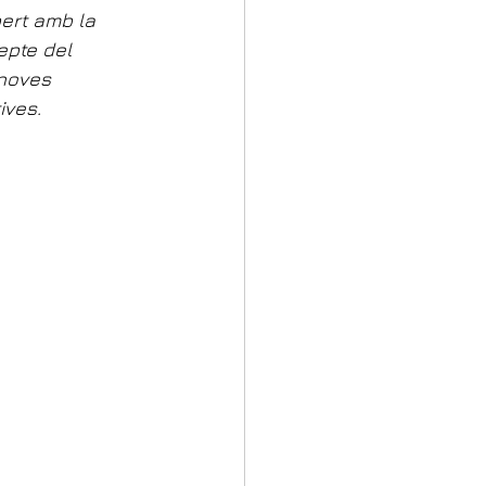
bert amb la 
epte del 
noves 
ives.