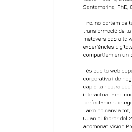
Santamarina, PhD, C
I no; no parlem de t
transformació de la 
metavers cap a la 
experiències digita
compartíem en un po
I és que la web espa
corporativa i de neg
cap a la nostra soci
interactuar amb cont
perfectament integr
I això ho canvia tot,
Quan el febrer del 2
anomenat Vision Pr