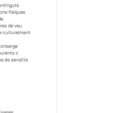
ontinguts 
ons físiques.
de 
dres de veu 
se culturalment 
 conserge 
aurants o 
es és senzilla 
ivares 