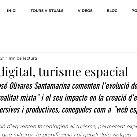
INICI
TOURS VIRTUALS
VIDEOS
BLOC
PO
024
4 min de lectura
igital, turisme espacial
sé Olivares Santamarina comenten l'evolució de 
realitat mixta" i el seu impacte en la creació d'
rsives i productives, conegudes com a "web esp
ió d'aquestes tecnologies al turisme, permetent exp
s que milloren la planificació i el gaudi dels viatges.