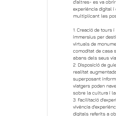
d'altres- es va obri
experiència digital 
multiplicant les po
1. Creació de tours 
immersius per desti
virtuals de monumen
comoditat de casa s
abans dels seus vi
2. Disposició de gui
realitat augmentada
superposant informac
viatgers poden nave
sobre la cultura i la
3. Facilitació d'expe
vivència d'experiènc
digitals referits a 