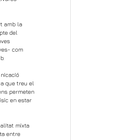
rt amb la 
pte del 
oves 
ives- com 
b.
nicació 
a que treu el 
e ens permeten 
sic en estar 
alitat mixta 
a entre 