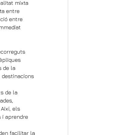
alitat mixta 
a entre 
ició entre 
 immediat 
recorreguts 
èpliques 
 de la 
s destinacions 
s de la 
ades, 
ixí, els 
 i aprendre 
en facilitar la 