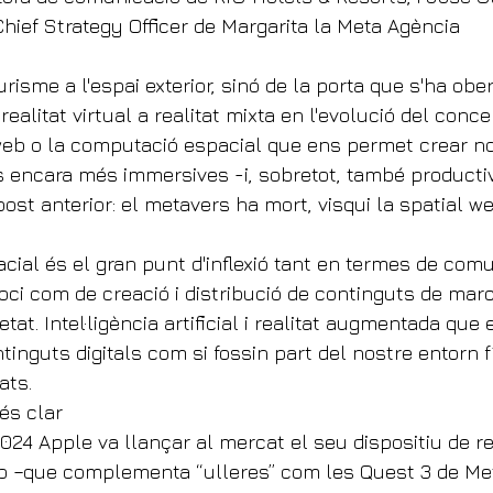
hief Strategy Officer de Margarita la Meta Agència
urisme a l'espai exterior, sinó de la porta que s'ha obe
realitat virtual a realitat mixta en l'evolució del conce
web o la computació espacial que ens permet crear n
ls encara més immersives -i, sobretot, també product
st anterior: el metavers ha mort, visqui la spatial we
cial és el gran punt d'inflexió tant en termes de comu
oci com de creació i distribució de continguts de marc
etat. Intel·ligència artificial i realitat augmentada qu
inguts digitals com si fossin part del nostre entorn fí
ats.
 és clar
024 Apple va llançar al mercat el seu dispositiu de re
o –que complementa “ulleres” com les Quest 3 de Met