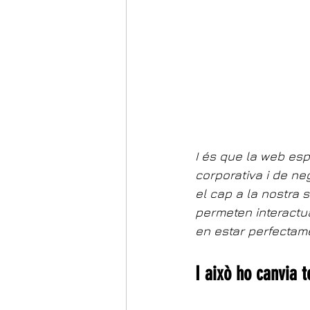
I és que la web esp
corporativa i de ne
el cap a la nostra s
permeten interactua
en estar perfectame
I això ho canvia t