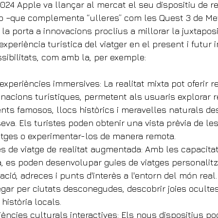
024 Apple va llançar al mercat el seu dispositiu de re
o –que complementa “ulleres” com les Quest 3 de Met
r la porta a innovacions proclius a millorar la juxtapos
i experiència turística del viatger en el present i futur
ssibilitats, com amb la, per exemple:
i experiències immersives: La realitat mixta pot oferir 
nacions turístiques, permetent als usuaris explorar r
ts famosos, llocs històrics i meravelles naturals des
eva. Els turistes poden obtenir una vista prèvia de le
atges o experimentar-los de manera remota.
es de viatge de realitat augmentada: Amb les capacitat
, es poden desenvolupar guies de viatges personalitz
ió, adreces i punts d'interès a l'entorn del món real. A
gar per ciutats desconegudes, descobrir joies ocultes
 història locals.
riències culturals interactives: Els nous dispositius pod