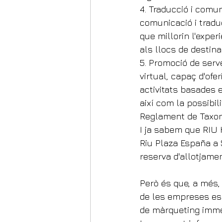
4. Traducció i comun
comunicació i tradu
que millorin l'exper
als llocs de destina
5. Promoció de serv
virtual, capaç d'of
activitats basades e
així com la possibil
Reglament de Taxo
I ja sabem que RIU H
Riu Plaza España a S
reserva d'allotjame
Però és que, a més, 
de les empreses esp
de màrqueting immer