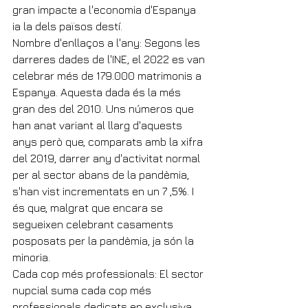
gran impacte a l'economia d'Espanya 
ia la dels països destí.
Nombre d'enllaços a l'any: Segons les 
darreres dades de l'INE, el 2022 es van 
celebrar més de 179.000 matrimonis a 
Espanya. Aquesta dada és la més 
gran des del 2010. Uns números que 
han anat variant al llarg d'aquests 
anys però que, comparats amb la xifra 
del 2019, darrer any d'activitat normal 
per al sector abans de la pandèmia, 
s'han vist incrementats en un 7 ,5%. I 
és que, malgrat que encara se 
segueixen celebrant casaments 
posposats per la pandèmia, ja són la 
minoria.
Cada cop més professionals: El sector 
nupcial suma cada cop més 
professionals dedicats en exclusiva 