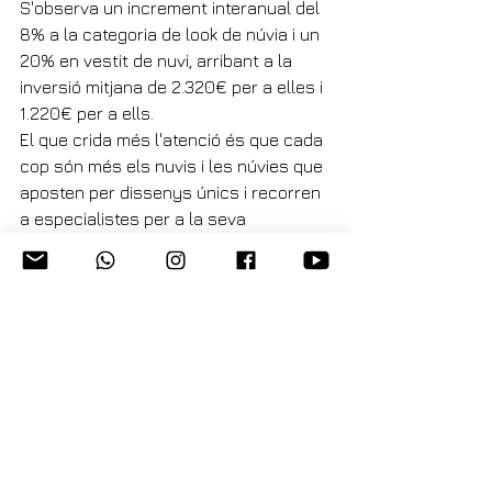
S'observa un increment interanual del 
8% a la categoria de look de núvia i un 
20% en vestit de nuvi, arribant a la 
inversió mitjana de 2.320€ per a elles i 
1.220€ per a ells.
El que crida més l'atenció és que cada 
cop són més els nuvis i les núvies que 
aposten per dissenys únics i recorren 
a especialistes per a la seva 
confecció. En el cas dels nuvis, les 
botigues especialitzades en vestits de 
nuvi segueixen sent l'opció favorita 
(52%), però destaca l'increment de 
nuvis que decideixen apostar per 
confeccionar el vestit amb un sastre 
(16%) o amb un dissenyador específic 
( 6%).
Les núvies tampoc no volen assumir 
riscos i acudeixen a botigues 