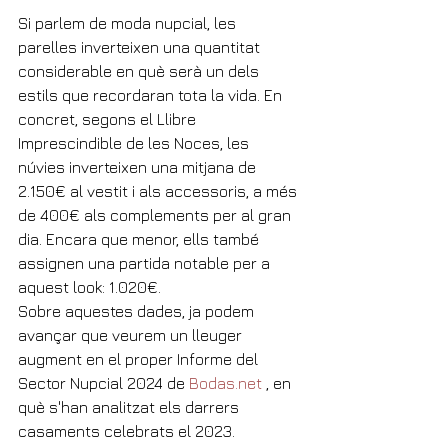
Si parlem de moda nupcial, les 
parelles inverteixen una quantitat 
considerable en què serà un dels 
estils que recordaran tota la vida. En 
concret, segons el Llibre 
Imprescindible de les Noces, les 
núvies inverteixen una mitjana de 
2.150€ al vestit i als accessoris, a més 
de 400€ als complements per al gran 
dia. Encara que menor, ells també 
assignen una partida notable per a 
aquest look: 1.020€.
Sobre aquestes dades, ja podem 
avançar que veurem un lleuger 
augment en el proper Informe del 
Sector Nupcial 2024 de 
Bodas.net
 , en 
què s'han analitzat els darrers 
casaments celebrats el 2023. 